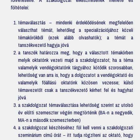
föltételei:
témaválasztás – mindenki érdeklődésének megfelelően
választhat témát, lehetőleg a specializációjához közeli
témakörökből (ezek alább olvashatók); a témát a
tanszékvezető hagyja jóvá
a tanszék határozza meg, hogy a választott témakörben
melyik oktatónk vezeti majd a szakdolgozatot; ha a téma
valamelyik vendégoktatónk tárgyához kötődik szorosabban,
lehetőség van arra is, hogy a dolgozatot a vendégoktató és
valamelyik főállású oktatónk közösen vezesse; külső
témavezetőt csak a tanszékvezető kérhet fel és hagyhat
jóvá
a szakdolgozat témaválasztása lehetőség szerint az utolsó
év előtti szemeszter végén megtörténik (BA-n a negyedik,
MA-n a második szemeszterben)
a szakdolgozat készítéséhez föl kell venni a szakdolgozati
szeminárium című órát – itt tudja rögzíteni az oktató, hogy