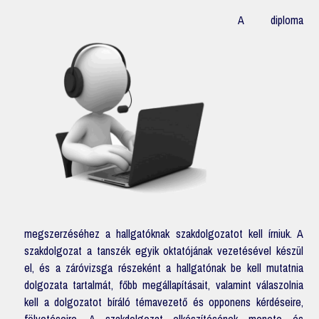
A diploma
megszerzéséhez a hallgatóknak szakdolgozatot kell írniuk. A
szakdolgozat a tanszék egyik oktatójának vezetésével készül
el, és a záróvizsga részeként a hallgatónak be kell mutatnia
dolgozata tartalmát, főbb megállapításait, valamint válaszolnia
kell a dolgozatot bíráló témavezető és opponens kérdéseire,
fölvetéseire. A szakdolgozat elkészítésének menete és