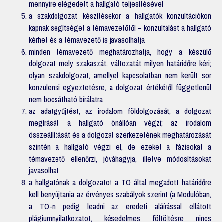
mennyire elégedett a hallgató teljesítésével
a szakdolgozat készítésekor a hallgatók konzultációkon
kapnak segítséget a témavezetőtől – konzultálást a hallgató
kérhet és a témavezető is javasolhatja
minden témavezető meghatározhatja, hogy a készülő
dolgozat mely szakaszát, változatát milyen határidőre kéri;
olyan szakdolgozat, amellyel kapcsolatban nem került sor
konzulensi egyeztetésre, a dolgozat értékétől függetlenül
nem bocsátható bírálatra
az adatgyűjtést, az irodalom földolgozását, a dolgozat
megírását a hallgató önállóan végzi; az irodalom
összeállítását és a dolgozat szerkezetének meghatározását
szintén a hallgató végzi el, de ezeket a fázisokat a
témavezető ellenőrzi, jóváhagyja, illetve módosításokat
javasolhat
a hallgatónak a dolgozatot a TO által megadott határidőre
kell benyújtania az érvényes szabályok szerint (a Modulóban,
a TO-n pedig leadni az eredeti aláírással ellátott
plágiumnyilatkozatot, késedelmes föltöltésre nincs