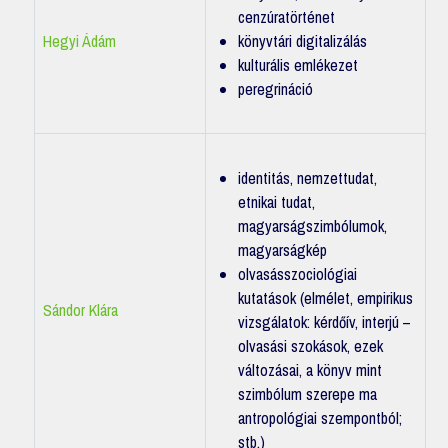
cenzúratörténet
Hegyi Ádám
könyvtári digitalizálás
kulturális emlékezet
peregrináció
identitás, nemzettudat,
etnikai tudat,
magyarságszimbólumok,
magyarságkép
olvasásszociológiai
kutatások (elmélet, empirikus
Sándor Klára
vizsgálatok: kérdőív, interjú –
olvasási szokások, ezek
változásai, a könyv mint
szimbólum szerepe ma
antropológiai szempontból;
stb.)