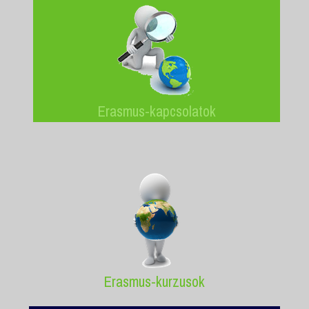
Erasmus-kapcsolatok
Erasmus-kurzusok