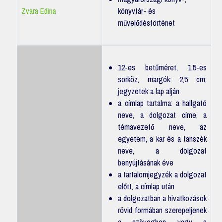
Zvara Edina
könyvtár- és
művelődéstörténet
12-es betűméret, 1,5-es
sorköz, margók: 2,5 cm;
jegyzetek a lap alján
a címlap tartalma: a hallgató
neve, a dolgozat címe, a
témavezető neve, az
egyetem, a kar és a tanszék
neve, a dolgozat
benyújtásának éve
a tartalomjegyzék a dolgozat
előtt, a címlap után
a dolgozatban a hivatkozások
rövid formában szerepeljenek
a szövegben vagy a