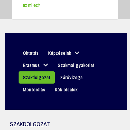
ez mi ez?
Oktatás
Képzéseink
Erasmus
Szakmai gyakorlat
Szakdolgozat
Záróvizsga
Mentorálás
Kék oldalak
SZAKDOLGOZAT