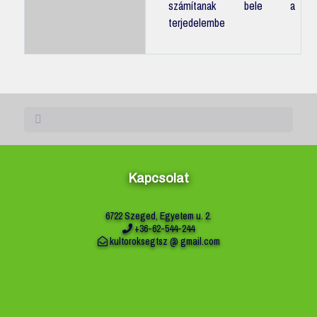
számítanak bele a
terjedelembe
Kapcsolat
6722 Szeged, Egyetem u. 2.
+36-62-544-244
kultoroksegtsz @ gmail.com