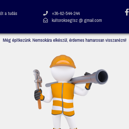
vőt a tudás
+36-62-544-244
kultoroksegtsz @ gmail.com
Még építkezünk. Nemsokára elkészül, érdemes hamarosan visszanézni!