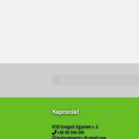
Kapcsolat
6722 Szeged, Egyetem u. 2.
+36-62-544-244
kultoroksegtsz @ gmail.com