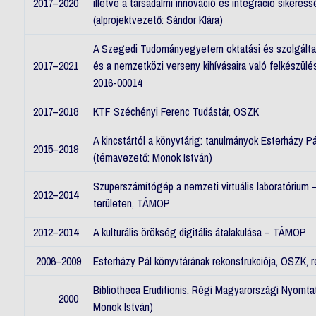
2017–2020
illetve a társadalmi innováció és integráció siker
(alprojektvezető: Sándor Klára)
A Szegedi Tudományegyetem oktatási és szolgáltatá
2017–2021
és a nemzetközi verseny kihívásaira való felkészü
2016-00014
2017–2018
KTF Széchényi Ferenc Tudástár, OSZK
A kincstártól a könyvtárig: tanulmányok Esterházy Pá
2015–2019
(témavezető: Monok István)
Szuperszámítógép a nemzeti virtuális laboratórium 
2012–2014
területen, TÁMOP
2012–2014
A kulturális örökség digitális átalakulása – TÁMOP
2006–2009
Esterházy Pál könyvtárának rekonstrukciója, OSZK, 
Bibliotheca Eruditionis. Régi Magyarországi Nyomt
2000
Monok István)