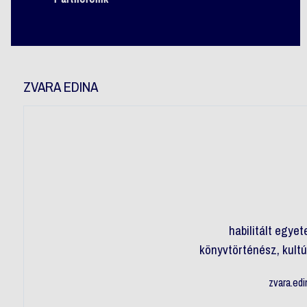
ZVARA EDINA
habilitált egye
könyvtörténész, kult
zvara.ed