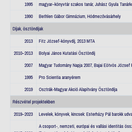
1995
magyar–könyvtár szakos tanár, Juhász Gyula Tanárk
1990
Bethlen Gábor Gimnázium, Hódmezővásárhely
Díjak, ösztöndíjak
2013
Fitz József-könyvdíj, 2013 MTA
2010–2013
Bolyai János Kutatási Ösztöndíj
2007
Magyar Tudomány Napja 2007, Bajai Eötvös József F
1995
Pro Scientia aranyérem
2019
Osztrák-Magyar Akció Alapítvány Ösztöndíja
Részvétel projektekben
2019–2023
Levelek, könyvek, kincsek: Esterházy Pál barokk u
A csoport-, nemzeti, európai és vallási identitás öss