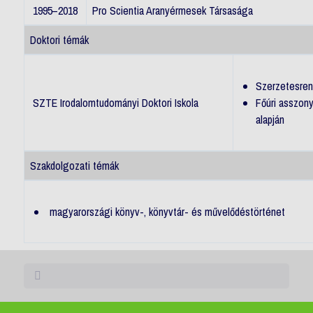
1995–2018
Pro Scientia Aranyérmesek Társasága
Doktori témák
Szerzetesren
SZTE Irodalomtudományi Doktori Iskola
Főúri asszon
alapján
Szakdolgozati témák
magyarországi könyv-, könyvtár- és művelődéstörténet