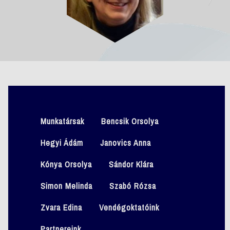
Munkatársak
Bencsik Orsolya
Hegyi Ádám
Janovics Anna
Kónya Orsolya
Sándor Klára
Simon Melinda
Szabó Rózsa
Zvara Edina
Vendégoktatóink
Partnereink