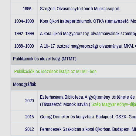
1996–
Szegedi Olvasmánytörténeti Munkacsoport
1994–1998
Kora újkori iratrepertóriumok, OTKA (témavezető: M
1992–1999
A kora újkori Magyarország olvasmányainak számít
1988–1999
A 16–17. század magyarországi olvasmányai, MKM,
Publikációk és idézettség (MTMT)
Publikációk és idézések listája az MTMT-ben
Monográfiák
Esterhasiana Biblioteca. A gyűjtemény története é
2020
(Társszerző: Monok István.)
Szép Magyar Könyv-díja
2016
Görög Demeter és könyvtára. Budapest: OSZK–Gon
2012
Ferencesek Szakolcán a korai újkorban. Budapest: