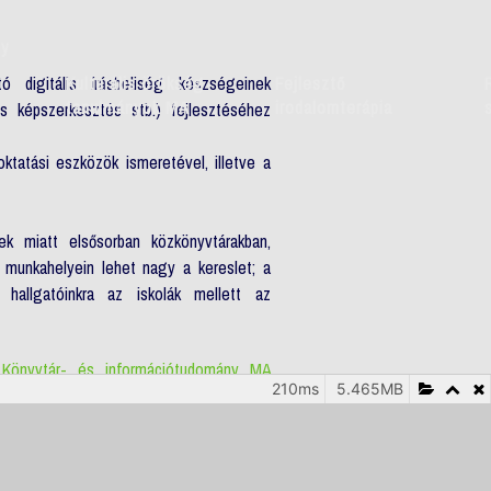
ny
 digitális írásbeliség készségeinek
Kulturális örökség
Fejlesztő
tanulmányok MA
irodalomterápia
s képszerkesztés stb.) fejlesztéséhez
ktatási eszközök ismeretével, illetve a
ek miatt elsősorban közkönyvtárakban,
munkahelyein lehet nagy a kereslet; a
n hallgatóinkra az iskolák mellett az
a
Könyvtár- és információtudomány MA
210ms
5.465MB