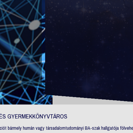
I ÉS GYERMEKKÖNYVTÁROS
ációt bármely humán vagy társadalomtudományi BA-szak hallgatója fölvehe