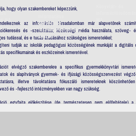
Könyvtár- és
lja, hogy olyan szakembereket képezzünk,
kus
információtudomá
Informatikus
os BA
MA
endelkeznek az információs társadalomban már alapvetőnek számító
könyvtáros
részismereti (minor)
ációkeresés és -szelektálás; közösségi média használata, szöveg- é
képzés
es tudással, és e tudás átadásához szükséges ismeretekkel;
gíteni tudják az iskolák pedagógusi közösségének munkáját a digitális o
tás specifikumainak és eszközeinek ismeretével.
zációt elvégző szakemberekre a specifikus gyermekkönyvtári ismeret
atok és alapítványok gyermek- és ifjúsági közösségszervezést végző 
oktatásra, illetve távoktatásra fókuszáló ismereteknek köszönhetőe
vező és -fejlesztő intézményekben van nagy szükség.
záció egyfajta előkészítése (de természetesen nem előfeltétele) 
a
specializációjának.