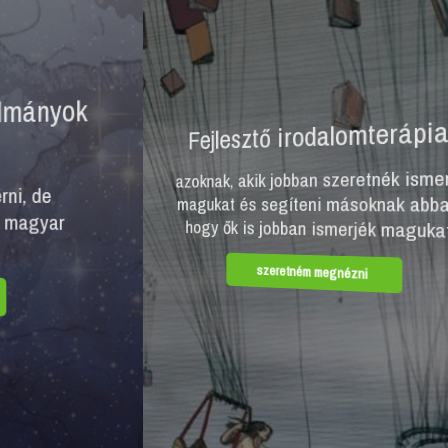
Fejlesztő irodalomterápia
M
azoknak, akik jobban szeretnék ismerni
sok
magukat és segíteni másoknak abban,
é
hogy ők is jobban ismerjék magukat
szeretném megnézni