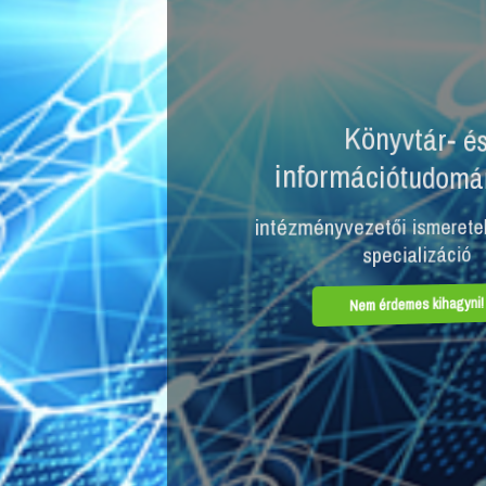
Könyvtár- és
 BA
információtudomány MA
sok,
e
intézményvezetői ismeretek, négyféle
specializáció
Nem érdemes kihagyni!