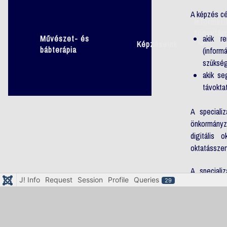
A képzés cé
Informati
könyvtár
akik r
Művészet- és
Képzéseink
bábterápia
(inform
szükség
akik se
távokta
A speciali
önkormányz
digitális 
oktatásszer
A speciali
J! Info
Request
Session
Profile
Queries
29
Biblioterápi