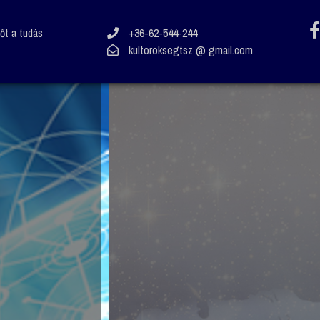
vőt a tudás
+36-62-544-244
kultoroksegtsz @ gmail.com