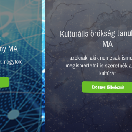
Kulturális örökség tanulmányok
MA
azoknak, akik nemcsak ismerni, de
megismertetni is szeretnék a magyar
kultúrát
Érdemes fölfedezni!