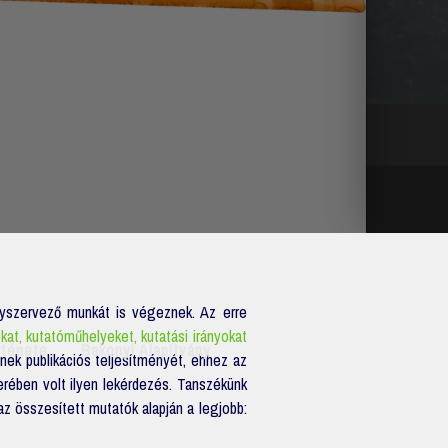
nyszervező munkát is végeznek. Az erre
kat, kutatóműhelyeket, kutatási irányokat
rténete
Bakonyi Alapítvány
ek publikációs teljesítményét, ehhez az
ében volt ilyen lekérdezés. Tanszékünk
z összesített mutatók alapján a legjobb: