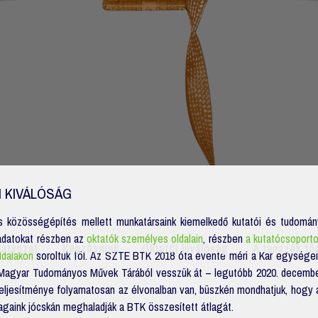
 KIVÁLÓSÁG
és közösségépítés mellett munkatársaink kiemelkedő kutatói és tudomá
adatokat részben az
oktatók személyes oldalain
, részben
a kutatócsoporto
latkozat
Képzéseink
Oktatói kiválóság
A tanszék tö
ldalakon
soroltuk föl. Az SZTE BTK 2018 óta évente méri a Kar egységein
 Magyar Tudományos Művek Tárából vesszük át – legutóbb 2020. december
teljesítménye folyamatosan az élvonalban van, büszkén mondhatjuk, hogy a
lagaink jócskán meghaladják a BTK összesített átlagát.