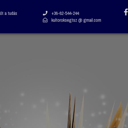
vőt a tudás
+36-62-544-244
kultoroksegtsz @ gmail.com