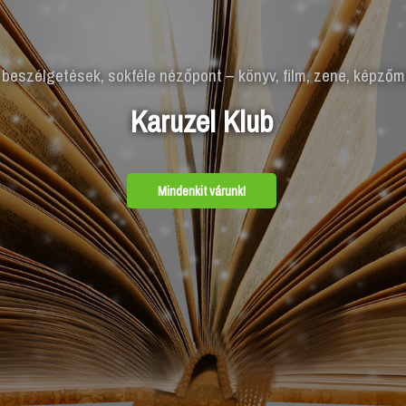
a legjobb választás
piacképes diploma, sokféle lehetősé
- és barátságos közösség
Fedezd föl!