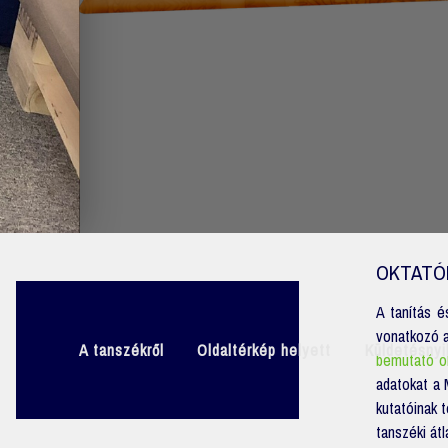
OKTATÓI
A tanítás 
vonatkozó 
A tanszékről
Oldaltérkép helyett
Küldetésnyi
bemutató o
adatokat a
kutatóinak 
tanszéki át