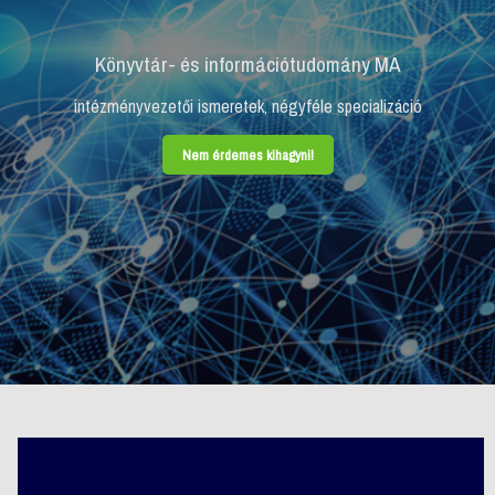
Könyvtár- és információtudomány MA
intézményvezetői ismeretek, négyféle specializáció
Nem érdemes kihagyni!