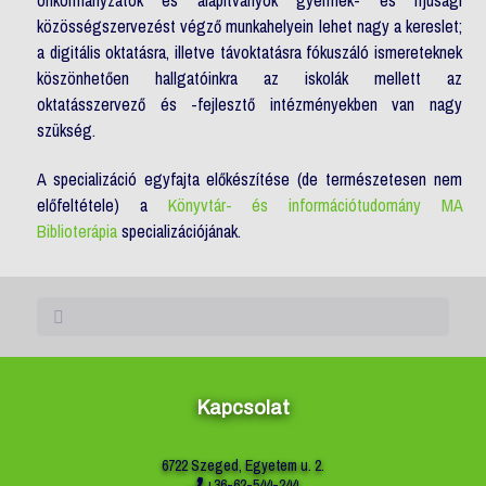
közösségszervezést végző munkahelyein lehet nagy a kereslet;
a digitális oktatásra, illetve távoktatásra fókuszáló ismereteknek
köszönhetően hallgatóinkra az iskolák mellett az
oktatásszervező és -fejlesztő intézményekben van nagy
szükség.
A specializáció egyfajta előkészítése (de természetesen nem
előfeltétele) a
Könyvtár- és információtudomány MA
Biblioterápia
specializációjának.
Kapcsolat
6722 Szeged, Egyetem u. 2.
+36-62-544-244