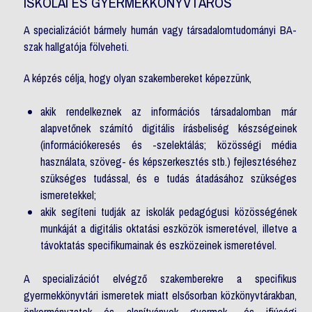
ISKOLAI ÉS GYERMEKKÖNYVTÁROS
A specializációt bármely humán vagy társadalomtudományi BA-
szak hallgatója fölveheti.
A képzés célja, hogy olyan szakembereket képezzünk,
akik rendelkeznek az információs társadalomban már
alapvetőnek számító digitális írásbeliség készségeinek
(információkeresés és -szelektálás; közösségi média
használata, szöveg- és képszerkesztés stb.) fejlesztéséhez
szükséges tudással, és e tudás átadásához szükséges
ismeretekkel;
akik segíteni tudják az iskolák pedagógusi közösségének
munkáját a digitális oktatási eszközök ismeretével, illetve a
távoktatás specifikumainak és eszközeinek ismeretével.
A specializációt elvégző szakemberekre a specifikus
gyermekkönyvtári ismeretek miatt elsősorban közkönyvtárakban,
önkormányzatok és alapítványok gyermek- és ifjúsági