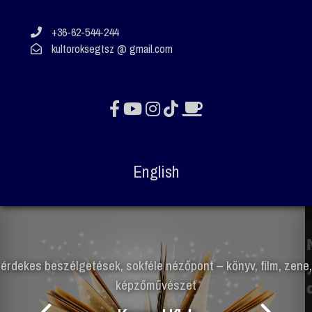
+36-62-544-244
kultoroksegtsz @ gmail.com
English
a legjobb választás
piacképes diploma, sokféle
lehetőség - és barátságos