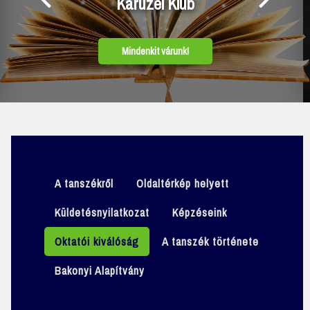
közösség
Fedezd föl!
A tanszékről
Oldaltérkép helyett
Küldetésnyilatkozat
Képzéseink
Oktatói kiválóság
A tanszék története
Bakonyi Alapítvány