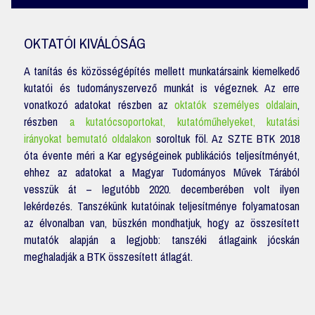
OKTATÓI KIVÁLÓSÁG
A tanítás és közösségépítés mellett munkatársaink kiemelkedő
kutatói és tudományszervező munkát is végeznek. Az erre
vonatkozó adatokat részben az
oktatók személyes oldalain
,
részben
a kutatócsoportokat, kutatóműhelyeket, kutatási
irányokat bemutató oldalakon
soroltuk föl. Az SZTE BTK 2018
óta évente méri a Kar egységeinek publikációs teljesítményét,
ehhez az adatokat a Magyar Tudományos Művek Tárából
vesszük át – legutóbb 2020. decemberében volt ilyen
lekérdezés. Tanszékünk kutatóinak teljesítménye folyamatosan
az élvonalban van, büszkén mondhatjuk, hogy az összesített
mutatók alapján a legjobb: tanszéki átlagaink jócskán
meghaladják a BTK összesített átlagát.