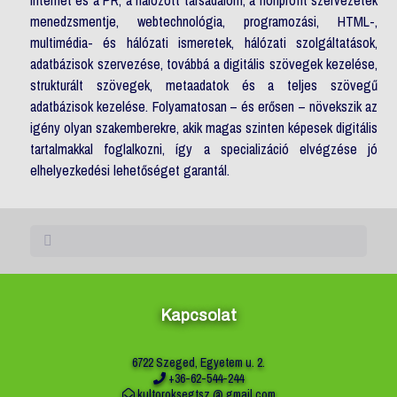
menedzsmentje, webtechnológia, programozási, HTML-,
multimédia- és hálózati ismeretek, hálózati szolgáltatások,
adatbázisok szervezése, továbbá a digitális szövegek kezelése,
strukturált szövegek, metaadatok és a teljes szövegű
adatbázisok kezelése. Folyamatosan – és erősen – növekszik az
igény olyan szakemberekre, akik magas szinten képesek digitális
tartalmakkal foglalkozni, így a specializáció elvégzése jó
elhelyezkedési lehetőséget garantál.
Kapcsolat
6722 Szeged, Egyetem u. 2.
+36-62-544-244
kultoroksegtsz @ gmail.com