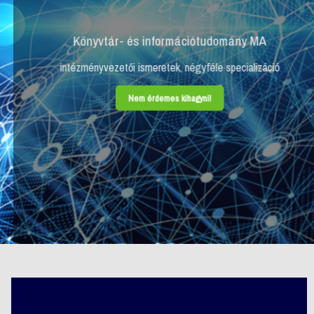
Könyvtár- és információtudomány MA
intézményvezetői ismeretek, négyféle specializáció
Nem érdemes kihagyni!