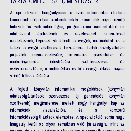
TARTALOMFEJLESZTŐ MENEDZSER
A specializáció hangsúlyosan a szak informatikai oldalára
koncentrál: célja olyan szakemberek képzése, akik magas szintű
hálózati és webtechnológiai, programozási ismeretekkel, az
adatbázisok építésének és kezelésének ismeretével
rendelkeznek, képesek strukturált szövegek, metaadatok és a
teljes szövegű adatbázisok kezelésére, tartalomszolgáltatási
projektek menedzselésére, internetes piackutatás és
marketingmunka irányítására, webtervezésre és
webszerkesztésre, a multimédiás és közösségi oldalak magas
szintű fölhasználására.
A fejlett könyvtári informatikai megoldások (könyvtári
adatszolgáltatások szervezése, új generációs könyvtári
szoftverek) megismerése mellett nagy hangsúlyt kap az
információk vizualizációja és a korszerű
információszolgáltatások elemzése. A specializáció során nagy
hangsúly kerül az olyan témákban való jártasságra, mint az
Internet és a PR, a hálózott társadalom, a nonprofit szervezetek