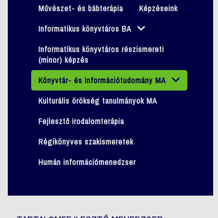
Művészet- és bábterápia
Képzéseink
Informatikus könyvtáros BA
Informatikus könyvtáros részismereti
(minor) képzés
Könyvtár- és információtudomány MA
Kulturális örökség tanulmányok MA
Fejlesztő irodalomterápia
Régikönyves szakismeretek
Humán információmenedzser